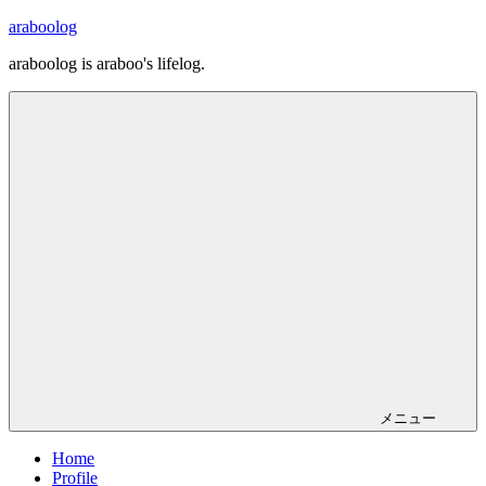
コ
araboolog
ン
araboolog is araboo's lifelog.
テ
ン
ツ
へ
ス
キ
ッ
プ
メニュー
Home
Profile