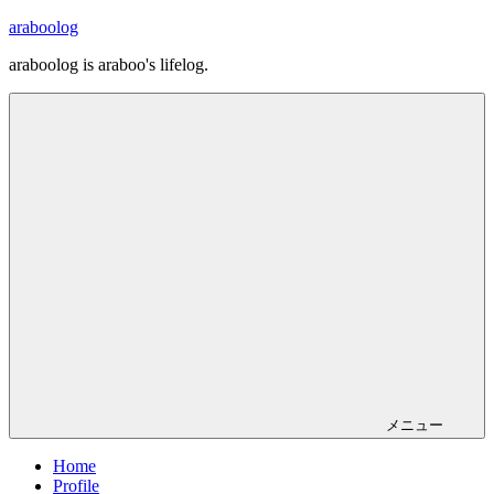
コ
araboolog
ン
araboolog is araboo's lifelog.
テ
ン
ツ
へ
ス
キ
ッ
プ
メニュー
Home
Profile