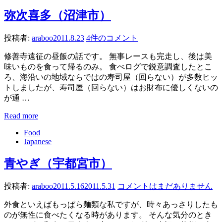
弥次喜多（沼津市）
投稿者:
araboo
2011.8.23
4件のコメント
修善寺遠征の昼飯の話です。 無事レースも完走し、後は美
味いものを食って帰るのみ。 食べログで鋭意調査したとこ
ろ、海沿いの地域ならではの寿司屋（回らない）が多数ヒッ
トしましたが、寿司屋（回らない）はお財布に優しくないの
が通 …
Read more
Food
Japanese
青やぎ（宇都宮市）
投稿者:
araboo
2011.5.16
2011.5.31
コメントはまだありません
外食といえばもっぱら麺類な私ですが、時々あっさりしたも
のが無性に食べたくなる時があります。 そんな気分のとき