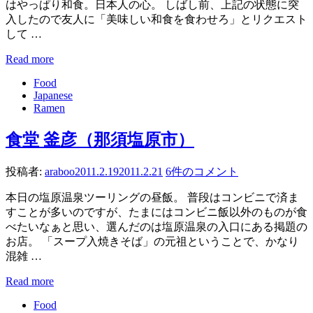
はやっぱり和食。日本人の心。 しばし前、上記の状態に突
入したので友人に「美味しい和食を食わせろ」とリクエスト
して …
Read more
Food
Japanese
Ramen
食堂 釜彦（那須塩原市）
投稿者:
araboo
2011.2.19
2011.2.21
6件のコメント
本日の塩原温泉ツーリングの昼飯。 普段はコンビニで済ま
すことが多いのですが、たまにはコンビニ飯以外のものが食
べたいなぁと思い、選んだのは塩原温泉の入口にある掲題の
お店。 「スープ入焼きそば」の元祖ということで、かなり
混雑 …
Read more
Food