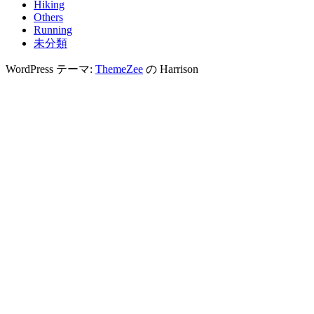
Hiking
Others
Running
未分類
WordPress テーマ:
ThemeZee
の Harrison