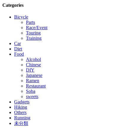
Categories
Bicycle
Parts
Race/Event
Touring
Training
Car
Diet
Food
Alcohol
Chinese
DIY
Japanese
Ramen
Restaurant
Soba
sweets
Gadgets
Hiking
Others
Running
未分類