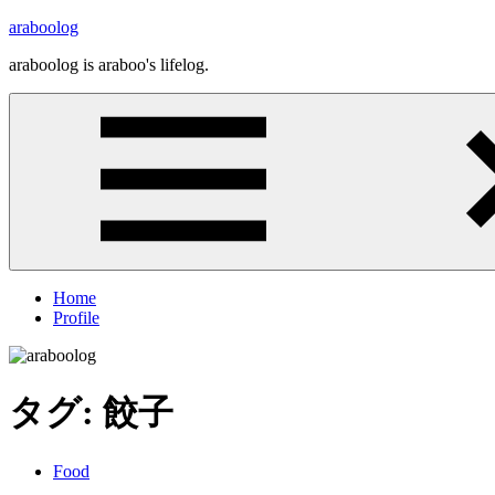
コ
araboolog
ン
araboolog is araboo's lifelog.
テ
ン
ツ
へ
ス
キ
ッ
プ
Home
Profile
タグ:
餃子
Food