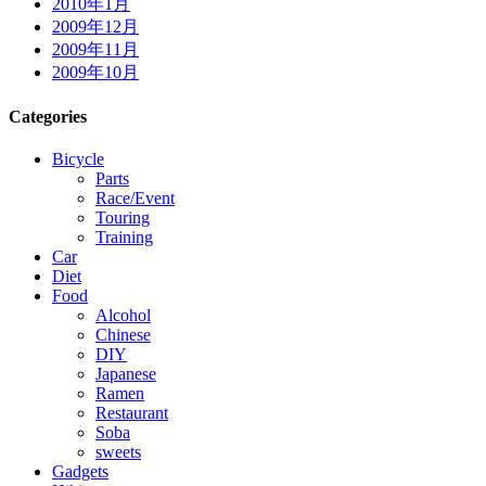
2010年1月
2009年12月
2009年11月
2009年10月
Categories
Bicycle
Parts
Race/Event
Touring
Training
Car
Diet
Food
Alcohol
Chinese
DIY
Japanese
Ramen
Restaurant
Soba
sweets
Gadgets