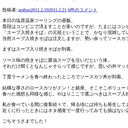
投稿者:
araboo
2011.2.19
2011.2.21
6件のコメント
本日の塩原温泉ツーリングの昼飯。
普段はコンビニで済ますことが多いのですが、たまにはコン
「スープ入焼きそば」の元祖ということで、かなり混雑して
当然スープ入焼きそばは注文しますが、勢い余ってソースカ
まずはスープ入り焼きそばが到着。
ソース味の焼きそばに醤油スープを注いだという体。
それだけ聞くとなんじゃそらって感じですが、思いの外マッ
丁度ラーメンを食べ終わったところでソースカツ丼が到着。
結構な厚さのロースカツがドン！と鎮座。そこそこボリュー
食べた感想も同様な感じ。やはりここで選ぶべきはスープ入
私が食べている間に後客続々で、帰る頃には待ちも発生して
近くに行ったときにはネタ感覚で一度行ってみても損はない
ごちそうさまでした！