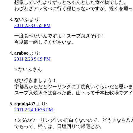
想像していたよりずっとちゃんとした食べ物でした。
わざわざアレ食べに行く程じゃないですが、近くを通っ
ないふ
より:
2011.2.23 6:55 PM
一度食べたいんですよ！スープ焼きそば！
今度御一緒してくださいな。
araboo
より:
2011.2.23 9:19 PM
> ないふさん
ぜひ行きましょう！
宇都宮からだとツーリングに丁度良いぐらいだと思いま
スープ入焼きそば食べた後、山下って千本松牧場でアイ
rqmdq437
より:
2011.2.24 10:36 PM
↑タダのツーリングじゃ面白くないので、どうせなら八
でもって、帰りは、日塩回りで帰宅とか。