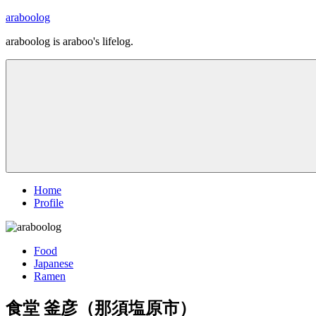
コ
araboolog
ン
araboolog is araboo's lifelog.
テ
ン
ツ
へ
ス
キ
ッ
プ
Home
Profile
Food
Japanese
Ramen
食堂 釜彦（那須塩原市）