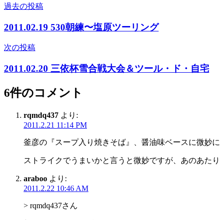
過去の投稿
投
稿
2011.02.19 530朝練〜塩原ツーリング
ナ
次の投稿
ビ
2011.02.20 三依杯雪合戦大会＆ツール・ド・自宅
ゲ
ー
6件のコメント
シ
rqmdq437
より:
ョ
2011.2.21 11:14 PM
ン
釜彦の『スープ入り焼きそば』、醤油味ベースに微妙に
ストライクでうまいかと言うと微妙ですが、あのあたり
araboo
より:
2011.2.22 10:46 AM
> rqmdq437さん