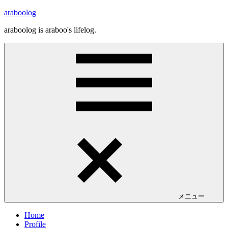
コ
araboolog
ン
araboolog is araboo's lifelog.
テ
ン
ツ
へ
ス
キ
ッ
プ
メニュー
Home
Profile