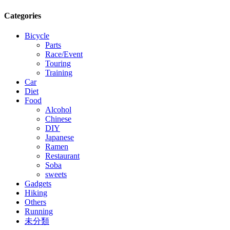
Categories
Bicycle
Parts
Race/Event
Touring
Training
Car
Diet
Food
Alcohol
Chinese
DIY
Japanese
Ramen
Restaurant
Soba
sweets
Gadgets
Hiking
Others
Running
未分類