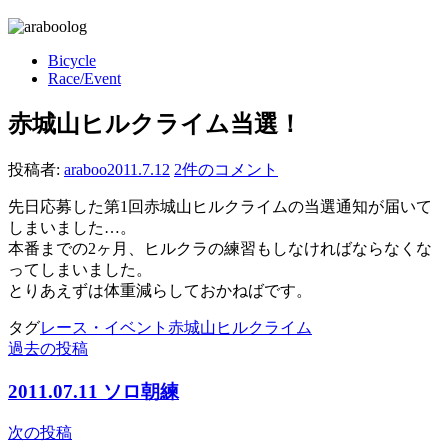
Bicycle
Race/Event
赤城山ヒルクライム当選！
投稿者:
araboo
2011.7.12
2件のコメント
先日応募した第1回赤城山ヒルクライムの当選通知が届いて
しまいました…。
本番までの2ヶ月、ヒルクラの練習もしなければならなくな
ってしまいました。
とりあえずは体重減らしておかねばです。
タグ
レース・イベント
赤城山ヒルクライム
過去の投稿
投
稿
2011.07.11 ソロ朝練
ナ
次の投稿