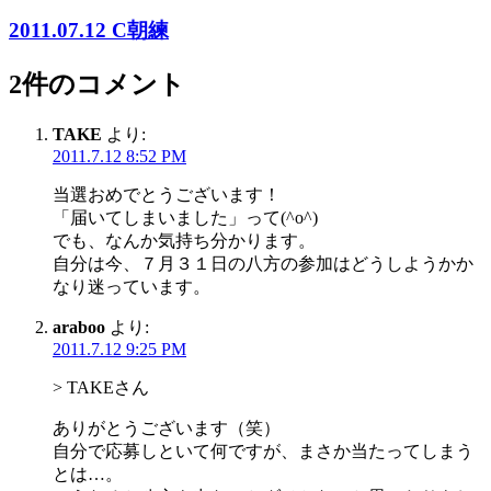
ビ
2011.07.12 C朝練
ゲ
ー
2件のコメント
シ
TAKE
より:
ョ
2011.7.12 8:52 PM
ン
当選おめでとうございます！
「届いてしまいました」って(^o^)
でも、なんか気持ち分かります。
自分は今、７月３１日の八方の参加はどうしようかか
なり迷っています。
araboo
より:
2011.7.12 9:25 PM
> TAKEさん
ありがとうございます（笑）
自分で応募しといて何ですが、まさか当たってしまう
とは…。