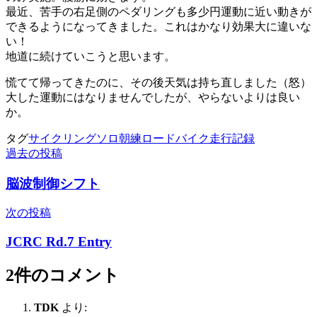
最近、苦手の右足側のペダリングも多少円運動に近い動きが
できるようになってきました。これはかなり効果大に違いな
い！
地道に続けていこうと思います。
慌てて帰ってきたのに、その後天気は持ち直しました（怒）
大した運動にはなりませんでしたが、やらないよりは良い
か。
タグ
サイクリング
ソロ朝練
ロードバイク
走行記録
過去の投稿
投
稿
脳波制御シフト
ナ
次の投稿
ビ
JCRC Rd.7 Entry
ゲ
ー
2件のコメント
シ
TDK
より:
ョ