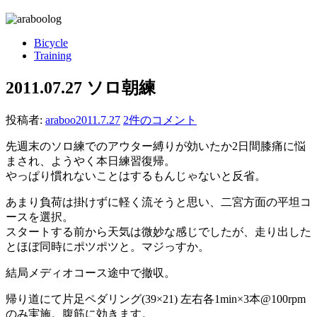
Bicycle
Training
2011.07.27 ソロ朝練
投稿者:
araboo
2011.7.27
2件のコメント
先週末のソロ練でのアウター縛りが効いたか2日間膝痛に悩
まされ、ようやく本日練習復帰。
やっぱり慣れないことはするもんじゃないと反省。
あまり負荷は掛けずに軽く流そうと思い、二宮方面の平坦コ
ースを選択。
スタートする前から天気は微妙な感じでしたが、走り出した
とほぼ同時にポツポツと。マジっすか。
結局メディオコース途中で撤収。
帰り道にて片足ペダリング(39×21) 左右各1min×3本@100rpm
のみ実施。腹筋に効きます。