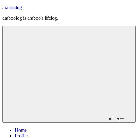
コ
araboolog
ン
araboolog is araboo's lifelog.
テ
ン
ツ
へ
ス
キ
ッ
プ
メニュー
Home
Profile