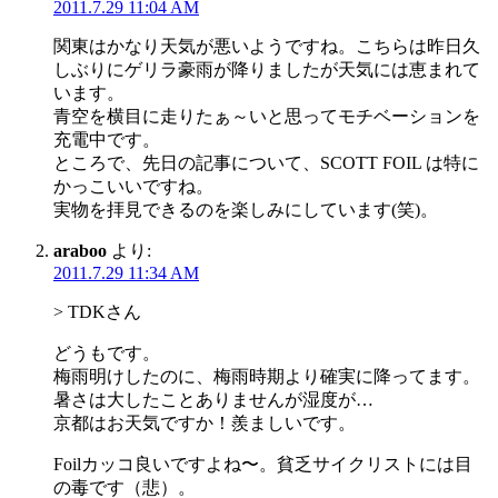
2011.7.29 11:04 AM
ン
関東はかなり天気が悪いようですね。こちらは昨日久
しぶりにゲリラ豪雨が降りましたが天気には恵まれて
います。
青空を横目に走りたぁ～いと思ってモチベーションを
充電中です。
ところで、先日の記事について、SCOTT FOIL は特に
かっこいいですね。
実物を拝見できるのを楽しみにしています(笑)。
araboo
より:
2011.7.29 11:34 AM
> TDKさん
どうもです。
梅雨明けしたのに、梅雨時期より確実に降ってます。
暑さは大したことありませんが湿度が…
京都はお天気ですか！羨ましいです。
Foilカッコ良いですよね〜。貧乏サイクリストには目
の毒です（悲）。