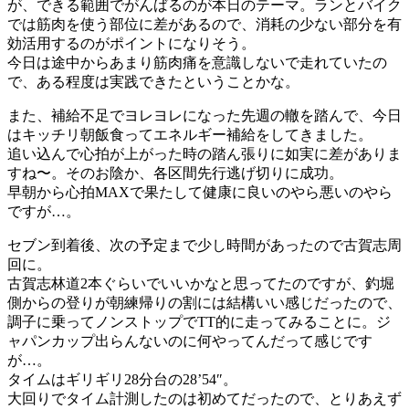
が、できる範囲でがんばるのが本日のテーマ。ランとバイク
では筋肉を使う部位に差があるので、消耗の少ない部分を有
効活用するのがポイントになりそう。
今日は途中からあまり筋肉痛を意識しないで走れていたの
で、ある程度は実践できたということかな。
また、補給不足でヨレヨレになった先週の轍を踏んで、今日
はキッチリ朝飯食ってエネルギー補給をしてきました。
追い込んで心拍が上がった時の踏ん張りに如実に差がありま
すね〜。そのお陰か、各区間先行逃げ切りに成功。
早朝から心拍MAXで果たして健康に良いのやら悪いのやら
ですが…。
セブン到着後、次の予定まで少し時間があったので古賀志周
回に。
古賀志林道2本ぐらいでいいかなと思ってたのですが、釣堀
側からの登りが朝練帰りの割には結構いい感じだったので、
調子に乗ってノンストップでTT的に走ってみることに。ジ
ャパンカップ出らんないのに何やってんだって感じです
が…。
タイムはギリギリ28分台の28’54″。
大回りでタイム計測したのは初めてだったので、とりあえず