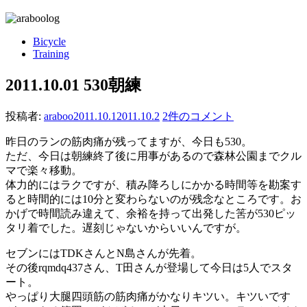
Bicycle
Training
2011.10.01 530朝練
投稿者:
araboo
2011.10.1
2011.10.2
2件のコメント
昨日のランの筋肉痛が残ってますが、今日も530。
ただ、今日は朝練終了後に用事があるので森林公園までクル
マで楽々移動。
体力的にはラクですが、積み降ろしにかかる時間等を勘案す
ると時間的には10分と変わらないのが残念なところです。お
かげで時間読み違えて、余裕を持って出発した筈が530ピッ
タリ着でした。遅刻じゃないからいいんですが。
セブンにはTDKさんとN島さんが先着。
その後rqmdq437さん、T田さんが登場して今日は5人でスタ
ート。
やっぱり大腿四頭筋の筋肉痛がかなりキツい。キツいです