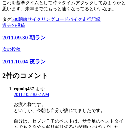
これを基準タイムとして時々タイムアタックしてみようかと
思います。来年までにもっと速くなってるといいなぁ。
タグ
530朝練
サイクリング
ロードバイク
走行記録
過去の投稿
投
稿
2011.09.30 朝ラン
ナ
次の投稿
ビ
2011.10.04 夜ラン
ゲ
ー
2件のコメント
シ
rqmdq437
より:
ョ
2011.10.2 8:02 AM
ン
お疲れ様です。
というか、今朝も自分が疲れてましたです。
自分は、セブンＴＴのベストは、サラ足のベストタイ
ムでも２９分をギリギリ切るのが精いっぱいでした。