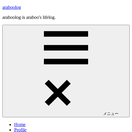
コ
araboolog
ン
araboolog is araboo's lifelog.
テ
ン
ツ
へ
ス
キ
ッ
プ
メニュー
Home
Profile