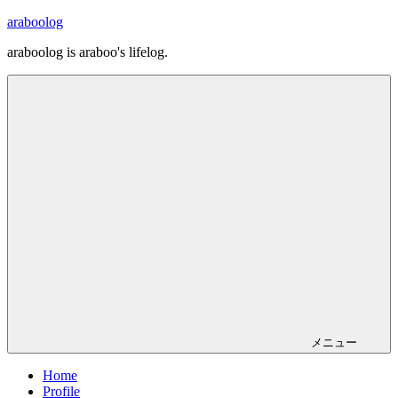
コ
araboolog
ン
araboolog is araboo's lifelog.
テ
ン
ツ
へ
ス
キ
ッ
プ
メニュー
Home
Profile