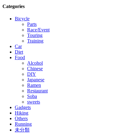
Categories
Bicycle
Parts
Race/Event
Touring
Training
Car
Diet
Food
Alcohol
Chinese
DIY
Japanese
Ramen
Restaurant
Soba
sweets
Gadgets
Hiking
Others
Running
未分類