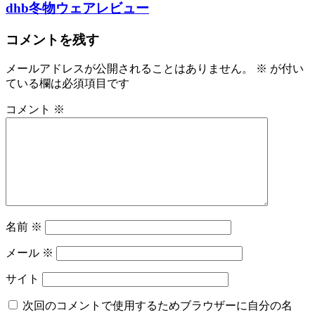
dhb冬物ウェアレビュー
ゲ
ー
コメントを残す
シ
メールアドレスが公開されることはありません。
※
が付い
ョ
ている欄は必須項目です
ン
コメント
※
名前
※
メール
※
サイト
次回のコメントで使用するためブラウザーに自分の名