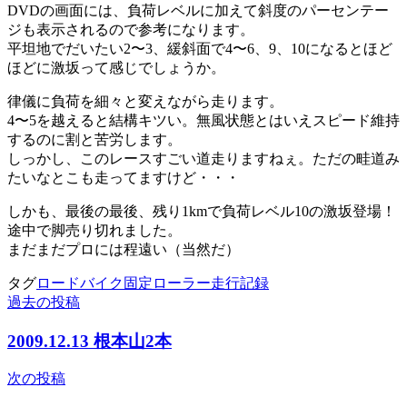
DVDの画面には、負荷レベルに加えて斜度のパーセンテー
ジも表示されるので参考になります。
平坦地でだいたい2〜3、緩斜面で4〜6、9、10になるとほど
ほどに激坂って感じでしょうか。
律儀に負荷を細々と変えながら走ります。
4〜5を越えると結構キツい。無風状態とはいえスピード維持
するのに割と苦労します。
しっかし、このレースすごい道走りますねぇ。ただの畦道み
たいなとこも走ってますけど・・・
しかも、最後の最後、残り1kmで負荷レベル10の激坂登場！
途中で脚売り切れました。
まだまだプロには程遠い（当然だ）
タグ
ロードバイク
固定ローラー
走行記録
過去の投稿
投
稿
2009.12.13 根本山2本
ナ
次の投稿
ビ