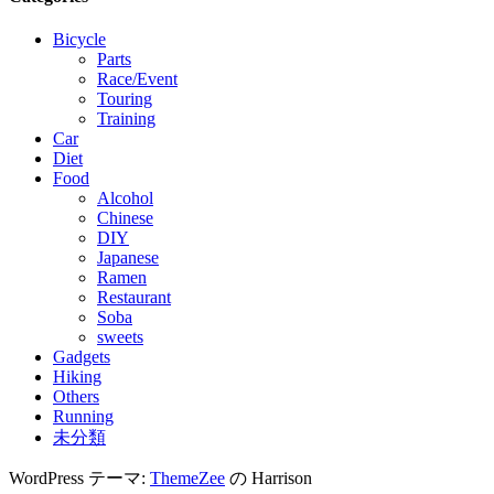
Bicycle
Parts
Race/Event
Touring
Training
Car
Diet
Food
Alcohol
Chinese
DIY
Japanese
Ramen
Restaurant
Soba
sweets
Gadgets
Hiking
Others
Running
未分類
WordPress テーマ:
ThemeZee
の Harrison