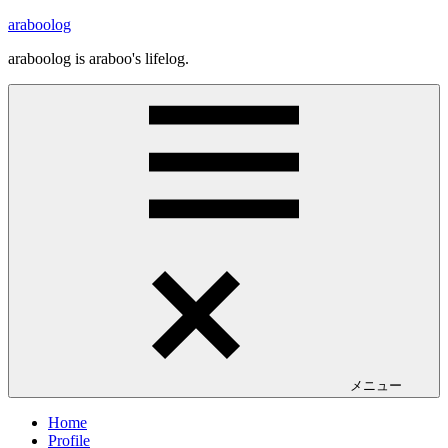
コ
araboolog
ン
araboolog is araboo's lifelog.
テ
ン
ツ
へ
ス
キ
ッ
プ
メニュー
Home
Profile