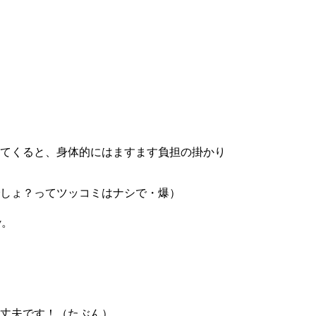
てくると、身体的にはますます負担の掛かり
しょ？ってツッコミはナシで・爆）
v。
丈夫です！（たぶん）