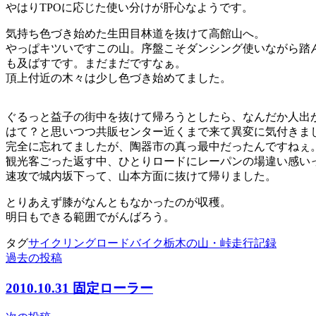
やはりTPOに応じた使い分けが肝心なようです。
気持ち色づき始めた生田目林道を抜けて高館山へ。
やっぱキツいですこの山。序盤こそダンシング使いながら踏ん
も及ばすです。まだまだですなぁ。
頂上付近の木々は少し色づき始めてました。
ぐるっと益子の街中を抜けて帰ろうとしたら、なんだか人出
はて？と思いつつ共販センター近くまで来て異変に気付きま
完全に忘れてましたが、陶器市の真っ最中だったんですねぇ
観光客ごった返す中、ひとりロードにレーパンの場違い感い
速攻で城内坂下って、山本方面に抜けて帰りました。
とりあえず膝がなんともなかったのが収穫。
明日もできる範囲でがんばろう。
タグ
サイクリング
ロードバイク
栃木の山・峠
走行記録
過去の投稿
投
稿
2010.10.31 固定ローラー
ナ