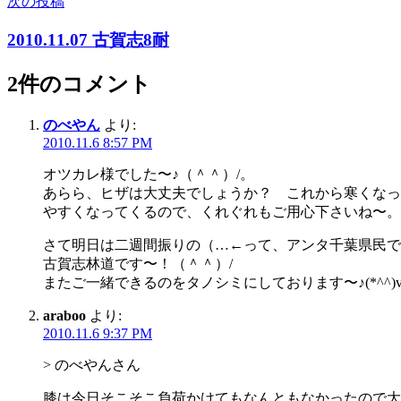
次の投稿
ビ
2010.11.07 古賀志8耐
ゲ
ー
2件のコメント
シ
のべやん
より:
ョ
2010.11.6 8:57 PM
ン
オツカレ様でした〜♪（＾＾）/。
あらら、ヒザは大丈夫でしょうか？ これから寒くなっ
やすくなってくるので、くれぐれもご用心下さいね〜。
さて明日は二週間振りの（…←って、アンタ千葉県民で
古賀志林道です〜！（＾＾）/
またご一緒できるのをタノシミにしております〜♪(*^^)
araboo
より:
2010.11.6 9:37 PM
> のべやんさん
膝は今日そこそこ負荷かけてもなんともなかったので大