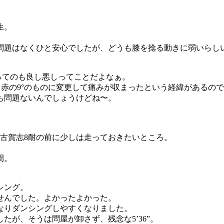
生。
問題はなくひと安心でしたが、どうも膝を捻る動きに弱いらし
。
)ってのも良し悪しってことだよなぁ。
から赤の9°のものに変更して痛みが収まったという経緯がある
も問題ないんでしょうけどね〜。
の古賀志8耐の前に少しは走っておきたいところ。
間。
。
シング。
せんでした。よかったよかった。
なりダンシングしやすくなりました。
が、そうは問屋が卸さず、残念な5’36”。