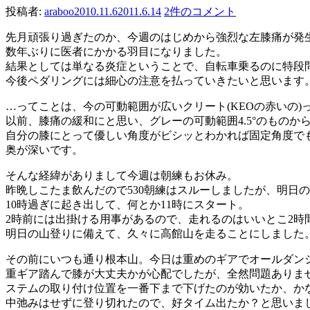
投稿者:
araboo
2010.11.6
2011.6.14
2件のコメント
先月頑張り過ぎたのか、今週のはじめから強烈な左膝痛が発
数年ぶりに医者にかかる羽目になりました。
結果としては単なる炎症ということで、自転車乗るのに特段
今後ペダリングには細心の注意を払っていきたいと思います
…ってことは、今の可動範囲が広いクリート(KEOの赤いの
以前、膝痛の緩和にと思い、グレーの可動範囲4.5°のもの
自分の膝にとって優しい角度がビシッとわかれば固定角度で
奥が深いです。
そんな経緯がありまして今週は朝練もお休み。
昨晩しこたま飲んだので530朝練はスルーしましたが、明日
10時過ぎに起き出して、何とか11時にスタート。
2時前には出掛ける用事があるので、走れるのはいいとこ2時
明日の山登りに備えて、久々に高館山を走ることにしました
その前にいつも通り根本山。今日は重めのギアでオールダン
重ギア踏んで膝が大丈夫かが心配でしたが、全然問題ありま
ステムの取り付け位置を一番下まで下げたのが効いたか、か
中弛みはせずに登り切れたので、好タイム出たか？と思いました