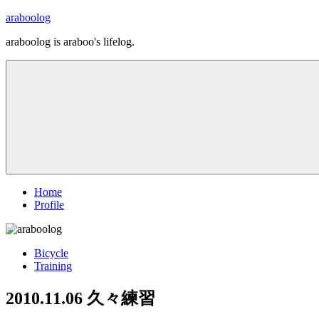
コ
araboolog
ン
araboolog is araboo's lifelog.
テ
ン
ツ
へ
ス
キ
ッ
プ
Home
Profile
Bicycle
Training
2010.11.06 久々練習