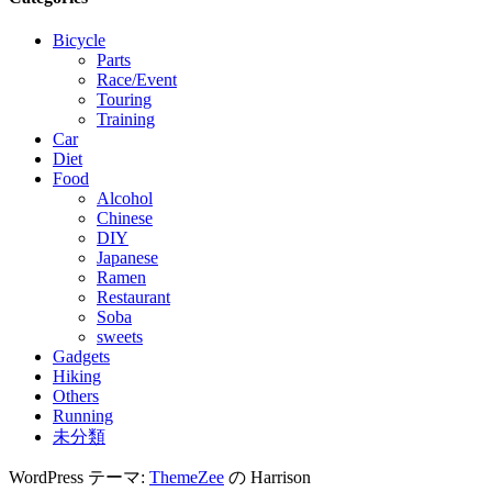
Bicycle
Parts
Race/Event
Touring
Training
Car
Diet
Food
Alcohol
Chinese
DIY
Japanese
Ramen
Restaurant
Soba
sweets
Gadgets
Hiking
Others
Running
未分類
WordPress テーマ:
ThemeZee
の Harrison