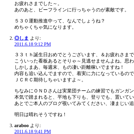
お疲れさまでした～。
あのあと、ビーフラインに行っちゃうのが素敵です。
５３０運動推進中って、なんでしょうね？
めちゃくちゃ気になります。
◎しま
より:
2011.6.18 9:12 PM
３３ｔｈ誕生日おめでとうございます、＆お疲れさまで
こういった看板あるとそりゃ～見逃せませんよね。思わ
しかしまあ、毎週末、もの凄い距離稼いでますね！
内容も追い込んでますので、着実に力になっているので
ＪＣＲＣ期待しちゃいますよ～。
ちなみにＯＮＤさんは実業団チームの練習でもガンガン
本気で踏まれると、平地も下りも、登りでも、置いてい
あとでご本人のブログ覗いてみてください、凄まじい追
明日は晴れそうですね！
araboo
より:
2011.6.18 9:41 PM