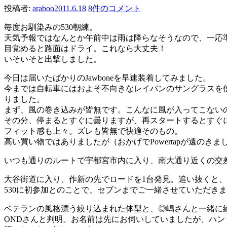
投稿者:
araboo
2011.6.18
8件のコメント
毎度お馴染みの530朝練。
天気予報ではなんとか午前中は雨は降らなそうなので、一応
目覚めると路面はドライ。これなら大丈夫！
いそいそと出撃しました。
今日は届いたばかりのJawboneを早速装着してみました。
今までは自転車にはおよそ不向きなレイバンのサングラスを
りました。
まず、風の巻き込みが皆無です。こんなに風が入ってこない
その分、停まるとすぐに曇りますが、再スタートするとすぐ
フィット感も上々。ズレも皆無で快適そのもの。
高い買い物ではありましたが（おかげでPowertapが遠の
いつも通りのルートで宇都宮市内に入り、南大通り近くの交
大谷街道に入り、作新の先でロードを1台発見。追い抜くと
530に初参加とのことで、セブンまでご一緒させていただき
ベテランの風格漂う絞り込まれた体型と、◎嶋さんと一緒に
ONDさんと判明。お名前は先にお伺いしていましたが、ハ