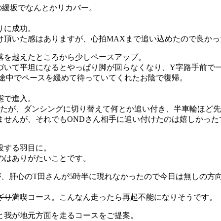
の緩坂でなんとかリカバー。
りに成功。
け頂いた感はありますが、心拍MAXまで追い込めたので良かっ
落を越えたところから少しペースアップ。
づいて平坦になるとやっぱり脚が回らなくなり、Y字路手前で
が途中でペースを緩めて待っていてくれたお陰で復帰。
態で進入。
したが、ダンシングに切り替えて何とか追い付き、半車輪ほど
ませんが、それでもONDさん相手に追い付けたのは嬉しかった
投する羽目に。
のはありがたいことです。
、肝心のT田さんが5時半に現れなかったので今日は無しの方
ざり
満喫コース。こんなん走ったら再起不能になりそうです。
と我が地元方面を走るコースをご提案。