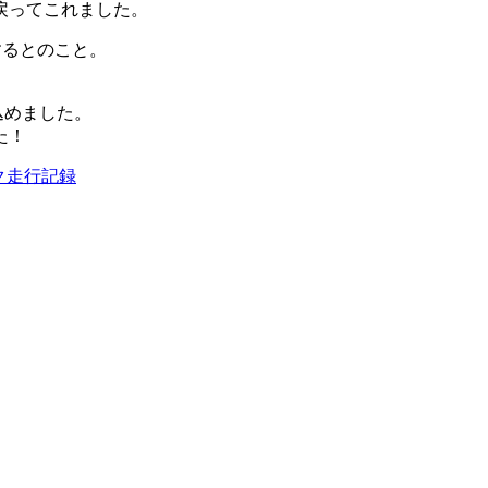
戻ってこれました。
するとのこと。
込めました。
た！
ク
走行記録