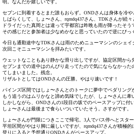
明。なんだか嬉しいです。
セブンに到着するとまだ誰もおらず。ONDさんは身体を冷
しばらくして、しょ〜さん、rqmdq437さん、TDKさんが続
ドライだった真岡とは違って宇都宮は昨晩も雨が降ったそう
その感じだと参加者は少なめかなと思っていたので逆にびっ
今日も通勤途中なTDKさんは雨のためニューマシンのシェイ
次回こそニューマシンを拝みたいです。
ウェットなこともあり静かな滑り出しですが、協定区間から
セブンまでの道中はのんびり走ってたので気にならなかった
てしまいました。残念。
リザルトとしてはONDさんの圧勝。やはり速いです！
パインズ区間ではしょ〜さんとのトークに夢中でペダリングが
もう追うのはムリかなと諦め気味でしたが、しょ〜さんに牽
しかしながら、ONDさんの1段目の坂でのペースアップに付
しょ〜さんは最後まで食らいついていたそう。さすがです。
しょ〜さんが門限につきここで帰宅。3人でバス停へとスタ
平坦区間がやはり脚に厳しいですが、rqmdq437さんが積
登りに入ると予想通りONDさんがペースアップ。