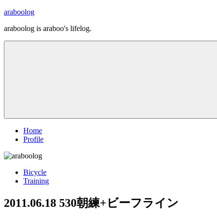
コ
araboolog
ン
araboolog is araboo's lifelog.
テ
ン
ツ
へ
ス
キ
ッ
プ
Home
Profile
Bicycle
Training
2011.06.18 530朝練+ビーフライン