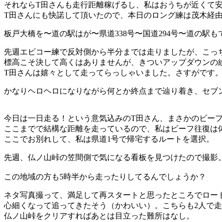
それならT田さんも走行距離稼げるし、私はおうちが近くて
T田さんにも快諾して頂いたので、本日のロング練は茂木経
板戸大橋を〜道の駅はが〜県道338号〜国道294号〜道の
先週エビコー練で反対側から半分までは走りましたが、こっ
標高こそ決して高くはありませんが、きついアップダウンの
T田さんは嬉々として走ってらっしゃいました。さすがです
かなりヘロヘロになりながら何とか終点まで辿り着き、セブ
今日は一日走る！という意気込みのT田さん、まさかのビー
ここまでで結構な距離を走っているので、私はビーフ往復は
ここでお別れして、私は県道1号で帰宅するルートを選択。
先週、仏ノ山峠の笠間側で気になる看板を見つけたので撮影
この地域の方も5時半から走ったりしてるんでしょうか？
ネタ写真撮って、満足して再スタートと思ったところでロー
心細くなって追ってきたそう（かわいい）。こちらも2人で
仏ノ山峠をクリアすればあとは目立った難所はなし。