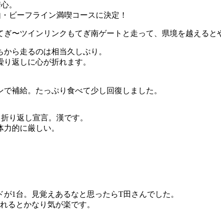
安心。
由・ビーフライン満喫コースに決定！
駅もてぎ〜ツインリンクもてぎ南ゲートと走って、県境を越える
ちから走るのは相当久しぶり。
繰り返しに心が折れます。
。
ンで補給。たっぷり食べて少し回復しました。
フ折り返し宣言。漢です。
体力的に厳しい。
。
ドが1台。見覚えあるなと思ったらT田さんでした。
走れるとかなり気が楽です。