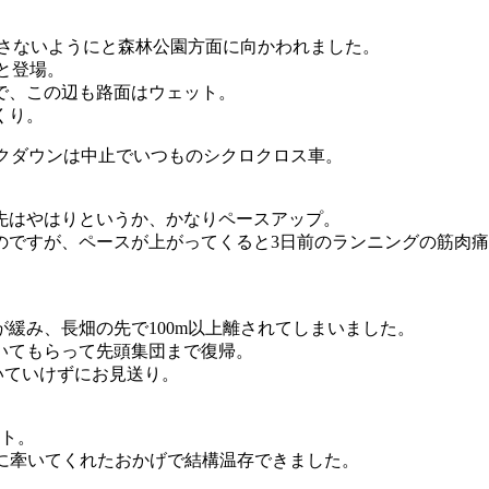
やさないようにと森林公園方面に向かわれました。
々と登場。
で、この辺も路面はウェット。
くり。
クダウンは中止でいつものシクロクロス車。
先はやはりというか、かなりペースアップ。
のですが、ペースが上がってくると3日前のランニングの筋肉
緩み、長畑の先で100m以上離されてしまいました。
いてもらって先頭集団まで復帰。
いていけずにお見送り。
ート。
極的に牽いてくれたおかげで結構温存できました。