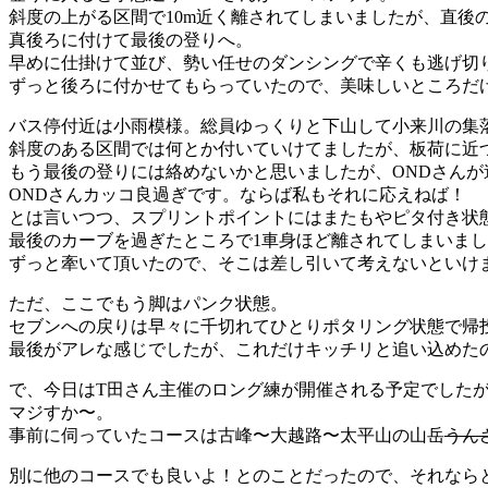
斜度の上がる区間で10m近く離されてしまいましたが、直後
真後ろに付けて最後の登りへ。
早めに仕掛けて並び、勢い任せのダンシングで辛くも逃げ切
ずっと後ろに付かせてもらっていたので、美味しいところだ
バス停付近は小雨模様。総員ゆっくりと下山して小来川の集
斜度のある区間では何とか付いていけてましたが、板荷に近
もう最後の登りには絡めないかと思いましたが、ONDさん
ONDさんカッコ良過ぎです。ならば私もそれに応えねば！
とは言いつつ、スプリントポイントにはまたもやピタ付き状
最後のカーブを過ぎたところで1車身ほど離されてしまいま
ずっと牽いて頂いたので、そこは差し引いて考えないといけ
ただ、ここでもう脚はパンク状態。
セブンへの戻りは早々に千切れてひとりポタリング状態で帰
最後がアレな感じでしたが、これだけキッチリと追い込めた
で、今日はT田さん主催のロング練が開催される予定でしたが
マジすか〜。
事前に伺っていたコースは古峰〜大越路〜太平山の山岳
うん
別に他のコースでも良いよ！とのことだったので、それなら