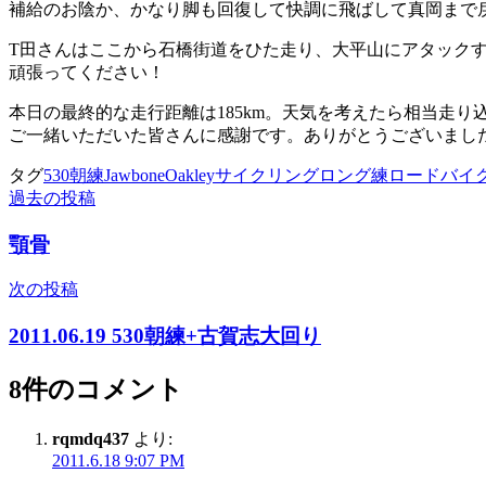
補給のお陰か、かなり脚も回復して快調に飛ばして真岡まで
T田さんはここから石橋街道をひた走り、大平山にアタック
頑張ってください！
本日の最終的な走行距離は185km。天気を考えたら相当走り
ご一緒いただいた皆さんに感謝です。ありがとうございまし
タグ
530朝練
Jawbone
Oakley
サイクリング
ロング練
ロードバイ
過去の投稿
投
稿
顎骨
ナ
次の投稿
ビ
2011.06.19 530朝練+古賀志大回り
ゲ
ー
8件のコメント
シ
rqmdq437
より:
ョ
2011.6.18 9:07 PM
ン