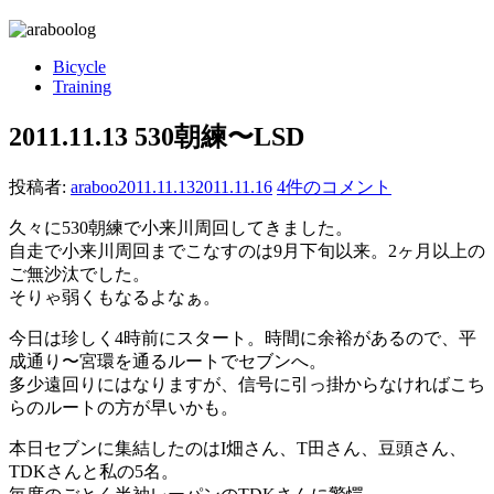
Bicycle
Training
2011.11.13 530朝練〜LSD
投稿者:
araboo
2011.11.13
2011.11.16
4件のコメント
久々に530朝練で小来川周回してきました。
自走で小来川周回までこなすのは9月下旬以来。2ヶ月以上の
ご無沙汰でした。
そりゃ弱くもなるよなぁ。
今日は珍しく4時前にスタート。時間に余裕があるので、平
成通り〜宮環を通るルートでセブンへ。
多少遠回りにはなりますが、信号に引っ掛からなければこち
らのルートの方が早いかも。
本日セブンに集結したのはI畑さん、T田さん、豆頭さん、
TDKさんと私の5名。