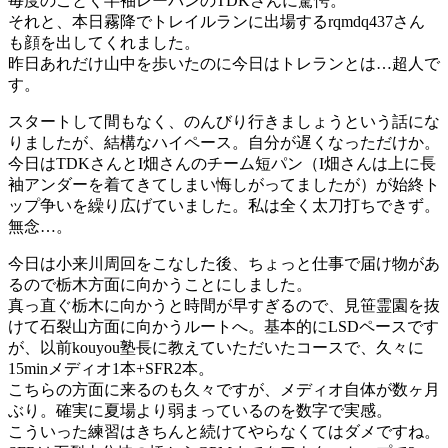
毎度のごとく半袖レーパンのTDKさんに驚愕。
それと、本日霧降でトレイルランに出場するrqmdq437さん
も顔を出してくれました。
昨日あれだけ山中を歩いたのに今日はトレランとは…超人で
す。
スタートして間もなく、のんびり行きましょうという話にな
りましたが、結構なハイペース。自分が遅くなっただけか。
今日はTDKさんとI畑さんのチーム短パン（I畑さんは上に長
袖アンダーを着てきてしまい悔しがってましたが）が始終ト
ップ争いを繰り広げていました。私は全く太刀打ちできず。
無念…。
今日は小来川周回をこなした後、ちょっと仕事で届け物があ
るので栃木方面に向かうことにしました。
真っ直ぐ栃木に向かうと時間が早すぎるので、見笹霊園を抜
けて石裂山方面に向かうルートへ。基本的にLSDペースです
が、以前kouyou塾長に教えていただいたコースで、久々に
15minメディオ1本+SFR2本。
こちらの方面に来るのも久々ですが、メディオ自体が数ヶ月
ぶり。確実に夏場より弱まっているのを数字で実感。
こういった練習はきちんと続けてやらなくてはダメですね。