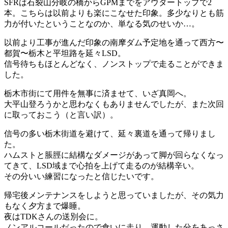
SFRは石裂山分岐の橋からGPMまでをアウタートップで2
本。こちらは以前よりも楽にこなせた印象。多少なりとも筋
力が付いたということなのか、単なる気のせいか…。
以前より工事が進んだ印象の南摩ダム予定地を通って西方〜
都賀〜栃木と平坦路を延々LSD。
信号待ちもほとんどなく、ノンストップで走ることができま
した。
栃木市街にて用件を無事に済ませて、いざ真岡へ。
大平山登ろうかと思わなくもありませんでしたが、また次回
に取っておこう（と言い訳）。
信号の多い栃木街道を避けて、延々裏道を通って帰りまし
た。
ハムストと脹脛に結構なダメージがあって脚が回らなくなっ
てきて、LSD域まで心拍を上げて走るのが結構辛い。
その分いい練習になったと信じたいです。
帰宅後メンテナンスをしようと思っていましたが、その気力
もなく夕方まで爆睡。
夜はTDKさんの送別会に。
ノンアルコールだったので食いに走り、運動した分をあっさ