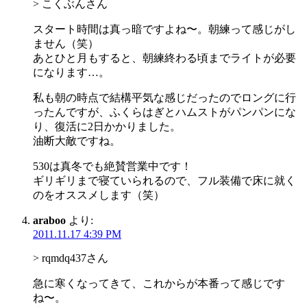
> こくぶんさん
スタート時間は真っ暗ですよね〜。朝練って感じがし
ません（笑）
あとひと月もすると、朝練終わる頃までライトが必要
になります…。
私も朝の時点で結構平気な感じだったのでロングに行
ったんですが、ふくらはぎとハムストがパンパンにな
り、復活に2日かかりました。
油断大敵ですね。
530は真冬でも絶賛営業中です！
ギリギリまで寝ていられるので、フル装備で床に就く
のをオススメします（笑）
araboo
より:
2011.11.17 4:39 PM
> rqmdq437さん
急に寒くなってきて、これからが本番って感じです
ね〜。