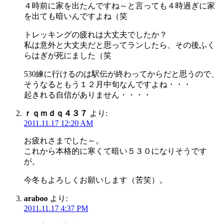
４時前に家を出たんですね～と言っても４時過ぎに家
を出ても暗いんですよね（笑
トレッキングの疲れは大丈夫でしたか？
私は意外と大丈夫だと思ってランしたら、その後ふく
らはぎが死にました（笑
530練に行けるのは駅伝が終わってからだと思うので、
そうなるともう１２月中旬なんですよね・・・
起きれる自信がありません・・・・
ｒｑｍｄｑ４３７
より:
2011.11.17 12:20 AM
お疲れさまでした～。
これから本格的に寒くて暗い５３０になりそうです
が。
今冬もよろしくお願いします（苦笑）。
araboo
より:
2011.11.17 4:37 PM