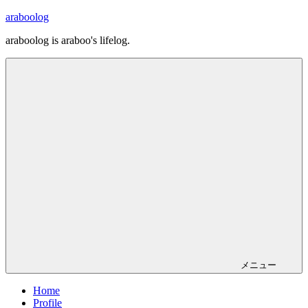
コ
araboolog
ン
araboolog is araboo's lifelog.
テ
ン
ツ
へ
ス
キ
ッ
プ
メニュー
Home
Profile