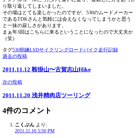
り取り返してしまいました。
その場はとても楽しかったのですが、530のムードメーカー
であるTDKさんと気軽には会えなくなってしまうかと思う
と一抹の寂しさがあります。
まぁ年3回はこちらに来るということになったので大丈夫か
（笑）
タグ
530朝練
LSD
サイクリング
ロードバイク
走行記録
過去の投稿
投
稿
2011.11.12 鞍掛山〜古賀志山Hike
ナ
次の投稿
ビ
2011.11.20 浅井精肉店ツーリング
ゲ
ー
4件のコメント
シ
こくぶん
より:
ョ
2011.11.16 5:50 PM
ン