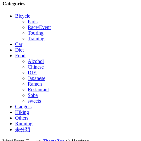
Categories
Bicycle
Parts
Race/Event
Touring
Training
Car
Diet
Food
Alcohol
Chinese
DIY
Japanese
Ramen
Restaurant
Soba
sweets
Gadgets
Hiking
Others
Running
未分類