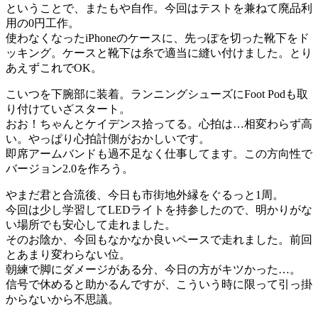
ということで、またもや自作。今回はテストを兼ねて廃品利
用の0円工作。
使わなくなったiPhoneのケースに、先っぽを切った靴下をド
ッキング。ケースと靴下は糸で適当に縫い付けました。とり
あえずこれでOK。
こいつを下腕部に装着。ランニングシューズにFoot Podも取
り付けていざスタート。
おお！ちゃんとケイデンス拾ってる。心拍は…相変わらず高
い。やっぱり心拍計側がおかしいです。
即席アームバンドも過不足なく仕事してます。この方向性で
バージョン2.0を作ろう。
やまだ君と合流後、今日も市街地外縁をぐるっと1周。
今回は少し学習してLEDライトを持参したので、明かりがな
い場所でも安心して走れました。
そのお陰か、今回もなかなか良いペースで走れました。前回
とあまり変わらない位。
朝練で脚にダメージがある分、今日の方がキツかった…。
信号で休めると助かるんですが、こういう時に限って引っ掛
からないから不思議。