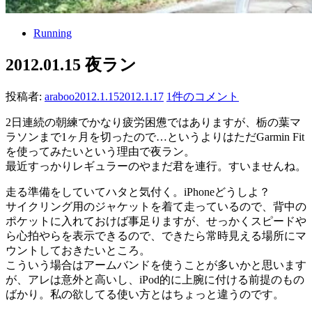
Running
2012.01.15 夜ラン
投稿者:
araboo
2012.1.15
2012.1.17
1件のコメント
2日連続の朝練でかなり疲労困憊ではありますが、栃の葉マ
ラソンまで1ヶ月を切ったので…というよりはただGarmin Fit
を使ってみたいという理由で夜ラン。
最近すっかりレギュラーのやまだ君を連行。すいませんね。
走る準備をしていてハタと気付く。iPhoneどうしよ？
サイクリング用のジャケットを着て走っているので、背中の
ポケットに入れておけば事足りますが、せっかくスピードや
ら心拍やらを表示できるので、できたら常時見える場所にマ
ウントしておきたいところ。
こういう場合はアームバンドを使うことが多いかと思います
が、アレは意外と高いし、iPod的に上腕に付ける前提のもの
ばかり。私の欲してる使い方とはちょっと違うのです。