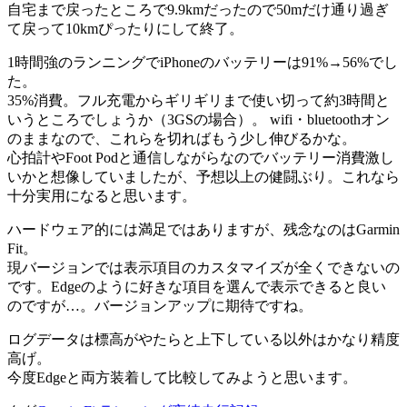
自宅まで戻ったところで9.9kmだったので50mだけ通り過ぎ
て戻って10kmぴったりにして終了。
1時間強のランニングでiPhoneのバッテリーは91%→56%でし
た。
35%消費。フル充電からギリギリまで使い切って約3時間と
いうところでしょうか（3GSの場合）。 wifi・bluetoothオン
のままなので、これらを切ればもう少し伸びるかな。
心拍計やFoot Podと通信しながらなのでバッテリー消費激し
いかと想像していましたが、予想以上の健闘ぶり。これなら
十分実用になると思います。
ハードウェア的には満足ではありますが、残念なのはGarmin
Fit。
現バージョンでは表示項目のカスタマイズが全くできないの
です。Edgeのように好きな項目を選んで表示できると良い
のですが…。バージョンアップに期待ですね。
ログデータは標高がやたらと上下している以外はかなり精度
高げ。
今度Edgeと両方装着して比較してみようと思います。