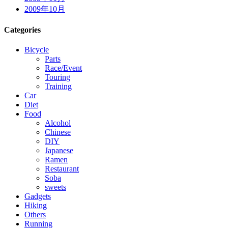
2009年10月
Categories
Bicycle
Parts
Race/Event
Touring
Training
Car
Diet
Food
Alcohol
Chinese
DIY
Japanese
Ramen
Restaurant
Soba
sweets
Gadgets
Hiking
Others
Running