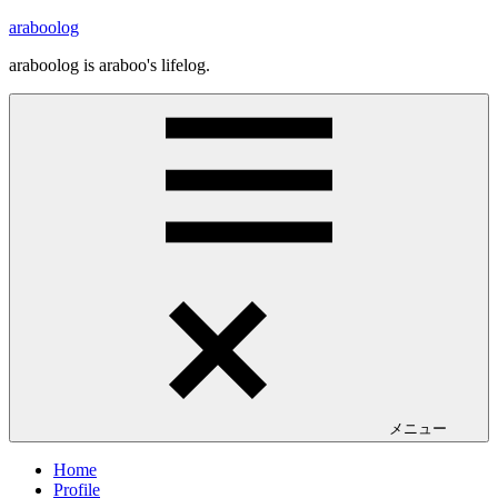
コ
araboolog
ン
araboolog is araboo's lifelog.
テ
ン
ツ
へ
ス
キ
ッ
プ
メニュー
Home
Profile