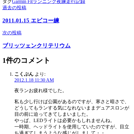
タグ
Garmin Fit
ランニング
夜練
走行記録
過去の投稿
投
稿
2011.01.15 エビコー練
ナ
次の投稿
ビ
ブリッツェンクリテリウム
ゲ
ー
1件のコメント
シ
こくぶん
より:
ョ
2012.1.18 11:30 AM
ン
夜ランお疲れ様でした。
私も少し行けば公園があるのですが、寒さと暗さで、
どうしてもランする気になれないままデュアスロンが
目の前に迫ってきてしまいました。
やっぱ、LEDライトは必要かもしれませんね。
一時期、ヘッドライトを使用していたのですが、目立
ち過ぎてしまうような感じがしまして・・