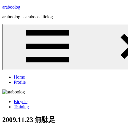
コ
araboolog
ン
araboolog is araboo's lifelog.
テ
ン
ツ
へ
ス
キ
ッ
プ
Home
Profile
Bicycle
Training
2009.11.23 無駄足