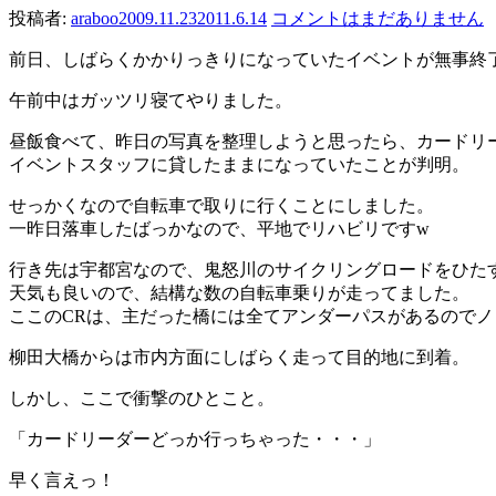
投稿者:
araboo
2009.11.23
2011.6.14
コメントはまだありません
前日、しばらくかかりっきりになっていたイベントが無事終
午前中はガッツリ寝てやりました。
昼飯食べて、昨日の写真を整理しようと思ったら、カードリ
イベントスタッフに貸したままになっていたことが判明。
せっかくなので自転車で取りに行くことにしました。
一昨日落車したばっかなので、平地でリハビリですw
行き先は宇都宮なので、鬼怒川のサイクリングロードをひた
天気も良いので、結構な数の自転車乗りが走ってました。
ここのCRは、主だった橋には全てアンダーパスがあるので
柳田大橋からは市内方面にしばらく走って目的地に到着。
しかし、ここで衝撃のひとこと。
「カードリーダーどっか行っちゃった・・・」
早く言えっ！