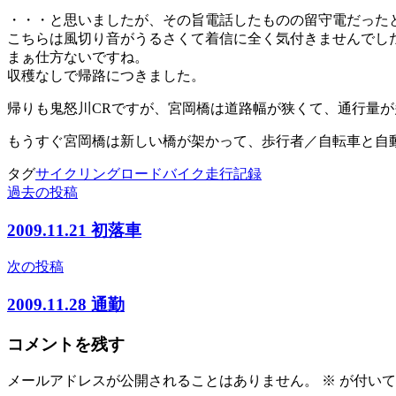
・・・と思いましたが、その旨電話したものの留守電だった
こちらは風切り音がうるさくて着信に全く気付きませんでし
まぁ仕方ないですね。
収穫なしで帰路につきました。
帰りも鬼怒川CRですが、宮岡橋は道路幅が狭くて、通行量が
もうすぐ宮岡橋は新しい橋が架かって、歩行者／自転車と自
タグ
サイクリング
ロードバイク
走行記録
過去の投稿
投
稿
2009.11.21 初落車
ナ
次の投稿
ビ
2009.11.28 通勤
ゲ
ー
コメントを残す
シ
メールアドレスが公開されることはありません。
※
が付いて
ョ